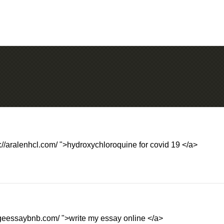
://aralenhcl.com/ ">hydroxychloroquine for covid 19 </a>
legeessaybnb.com/ ">write my essay online </a>