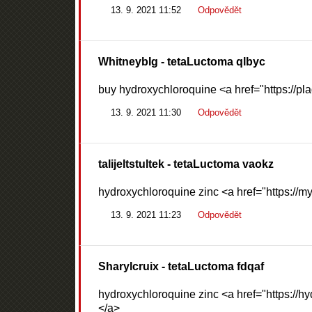
13. 9. 2021 11:52
Odpovědět
WhitneybIg
- tetaLuctoma qlbyc
buy hydroxychloroquine <a href="https://pl
13. 9. 2021 11:30
Odpovědět
talijeltstultek
- tetaLuctoma vaokz
hydroxychloroquine zinc <a href="https://m
13. 9. 2021 11:23
Odpovědět
Sharylcruix
- tetaLuctoma fdqaf
hydroxychloroquine zinc <a href="https://
</a>