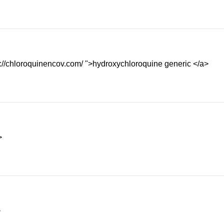
://chloroquinencov.com/ ">hydroxychloroquine generic </a>
>
>