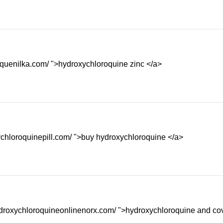
aquenilka.com/ ">hydroxychloroquine zinc </a>
ychloroquinepill.com/ ">buy hydroxychloroquine </a>
hydroxychloroquineonlinenorx.com/ ">hydroxychloroquine and co