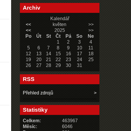
Archiv
Kalendář
<<
květen
>>
<<
2025
>>
Po
Út
St
Čt
Pá
So
Ne
1
2
3
4
5
6
7
8
9
10
11
12
13
14
15
16
17
18
19
20
21
22
23
24
25
26
27
28
29
30
31
RSS
Přehled zdrojů
Statistiky
Celkem:
463967
Měsíc:
6046