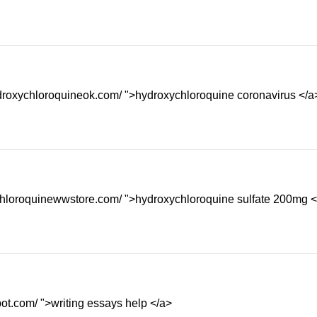
ydroxychloroquineok.com/ ">hydroxychloroquine coronavirus </a
/chloroquinewwstore.com/ ">hydroxychloroquine sulfate 200mg <
bot.com/ ">writing essays help </a>