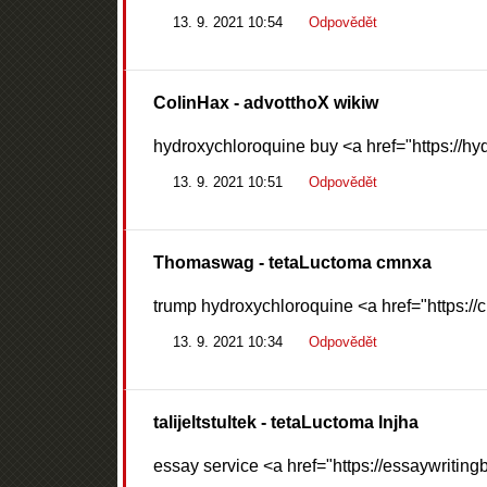
13. 9. 2021 10:54
Odpovědět
ColinHax
- advotthoX wikiw
hydroxychloroquine buy <a href="https://h
13. 9. 2021 10:51
Odpovědět
Thomaswag
- tetaLuctoma cmnxa
trump hydroxychloroquine <a href="https:/
13. 9. 2021 10:34
Odpovědět
talijeltstultek
- tetaLuctoma lnjha
essay service <a href="https://essaywriting