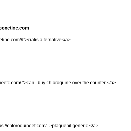
apoxetine.com
etine.com/#">cialis alternative</a>
neetc.com/ ">can i buy chloroquine over the counter </a>
s://chloroquineef.com/ ">plaquenil generic </a>