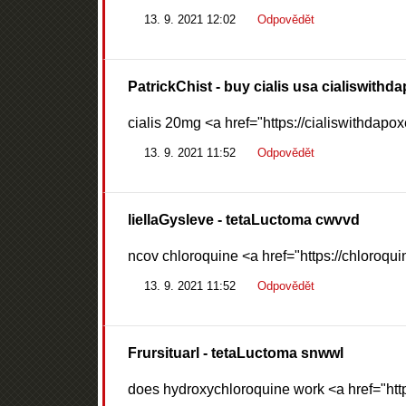
13. 9. 2021 12:02
Odpovědět
PatrickChist
- buy cialis usa cialiswithd
cialis 20mg <a href="https://cialiswithdapox
13. 9. 2021 11:52
Odpovědět
liellaGysleve
- tetaLuctoma cwvvd
ncov chloroquine <a href="https://chloroqui
13. 9. 2021 11:52
Odpovědět
Frursituarl
- tetaLuctoma snwwl
does hydroxychloroquine work <a href="http