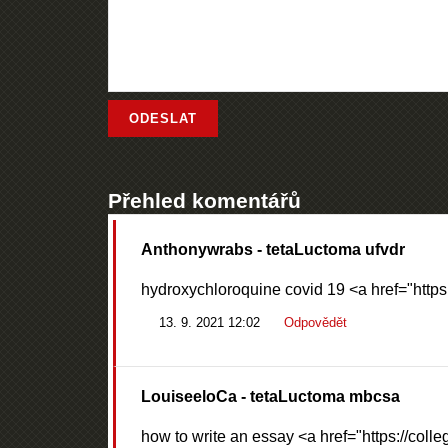
Přehled komentářů
Anthonywrabs
- tetaLuctoma ufvdr
hydroxychloroquine covid 19 <a href="https
13. 9. 2021 12:02
Odpovědět
LouiseeloCa
- tetaLuctoma mbcsa
how to write an essay <a href="https://col