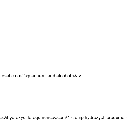
>
inesab.com/ ">plaquenil and alcohol </a>
tps://hydroxychloroquinencov.com/ ">trump hydroxychloroquine 