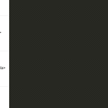
>
/a>