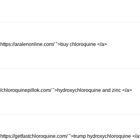
https://aralenonline.com/ ">buy chloroquine </a>
//chloroquinepillok.com/ ">hydroxychloroquine and zinc </a>
https://getfastchloroquine.com/ ">trump hydroxychloroquine </a