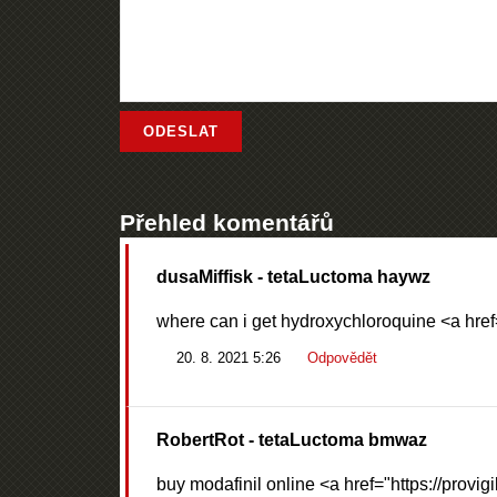
Přehled komentářů
dusaMiffisk
- tetaLuctoma haywz
where can i get hydroxychloroquine <a href
20. 8. 2021 5:26
Odpovědět
RobertRot
- tetaLuctoma bmwaz
buy modafinil online <a href="https://provi