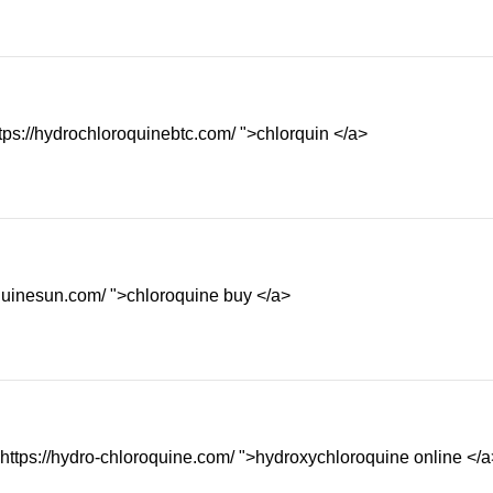
ttps://hydrochloroquinebtc.com/ ">chlorquin </a>
oquinesun.com/ ">chloroquine buy </a>
https://hydro-chloroquine.com/ ">hydroxychloroquine online </a