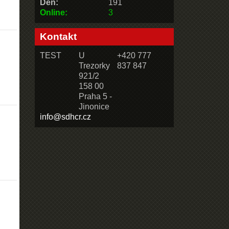
Den:
191
Online:
3
Kontakt
TEST
U
+420 777
Trezorky
837 847
921/2
158 00
Praha 5 -
Jinonice
info@sdhcr.cz