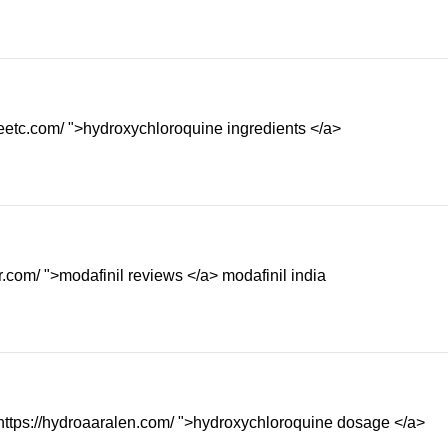
neetc.com/ ">hydroxychloroquine ingredients </a>
rr.com/ ">modafinil reviews </a> modafinil india
https://hydroaaralen.com/ ">hydroxychloroquine dosage </a>