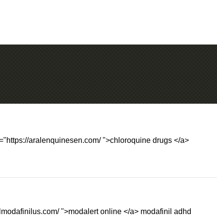
="https://aralenquinesen.com/ ">chloroquine drugs </a>
gilmodafinilus.com/ ">modalert online </a> modafinil adhd