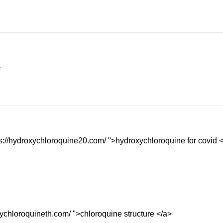
>
s://hydroxychloroquine20.com/ ">hydroxychloroquine for covid 
xychloroquineth.com/ ">chloroquine structure </a>