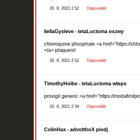
20. 8. 2021 2:52
Odpovědět
liellaGysleve
- tetaLuctoma oxzwy
chloroquine phosphate <a href="https://chl
</a> plaquenil
20. 8. 2021 2:52
Odpovědět
TimothyHoibe
- tetaLuctoma wteps
provigil generic <a href="https://modafinilp
20. 8. 2021 2:34
Odpovědět
ColinHax
- advotthoX piodj