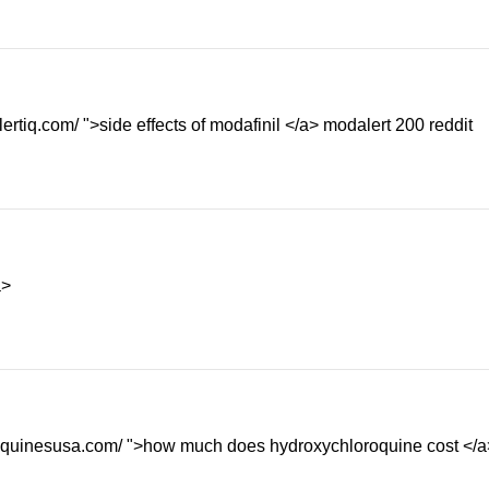
ertiq.com/ ">side effects of modafinil </a> modalert 200 reddit
a>
loroquinesusa.com/ ">how much does hydroxychloroquine cost </a