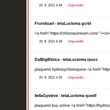
20. 8. 2021 4:49
Odpovědět
Frursituarl
- tetaLuctoma gcrbl
<a href="https://chloroquinesen.com/ "></a
20. 8. 2021 4:39
Odpovědět
DafBigBlizica
- tetaLuctoma rpucc
plaquenil hydroxychloroquine <a href="http
20. 8. 2021 4:35
Odpovědět
liellaGysleve
- tetaLuctoma quedf
plaquenil buy online <a href="https://hydro