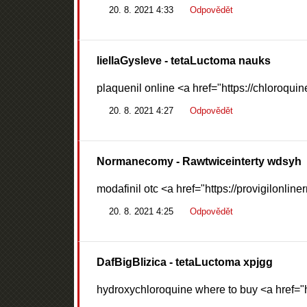
20. 8. 2021 4:33
Odpovědět
liellaGysleve
- tetaLuctoma nauks
plaquenil online <a href="https://chloroqui
20. 8. 2021 4:27
Odpovědět
Normanecomy
- Rawtwiceinterty wdsyh
modafinil otc <a href="https://provigilonline
20. 8. 2021 4:25
Odpovědět
DafBigBlizica
- tetaLuctoma xpjgg
hydroxychloroquine where to buy <a href="