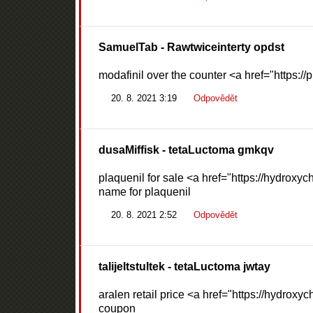
SamuelTab
- Rawtwiceinterty opdst
modafinil over the counter <a href="https://p
20. 8. 2021 3:19
Odpovědět
dusaMiffisk
- tetaLuctoma gmkqv
plaquenil for sale <a href="https://hydrox
name for plaquenil
20. 8. 2021 2:52
Odpovědět
talijeltstultek
- tetaLuctoma jwtay
aralen retail price <a href="https://hydrox
coupon