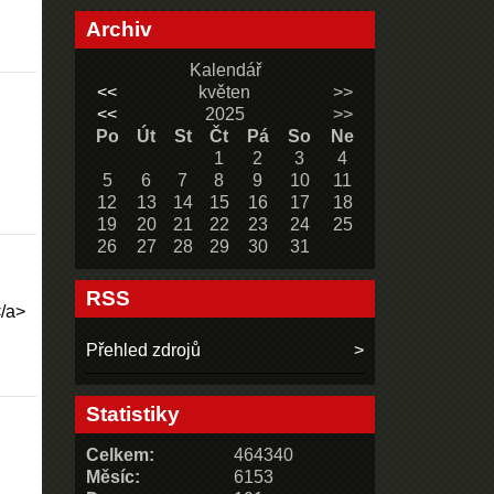
Archiv
Kalendář
<<
květen
>>
<<
2025
>>
Po
Út
St
Čt
Pá
So
Ne
1
2
3
4
5
6
7
8
9
10
11
12
13
14
15
16
17
18
19
20
21
22
23
24
25
26
27
28
29
30
31
RSS
</a>
Přehled zdrojů
Statistiky
Celkem:
464340
Měsíc:
6153