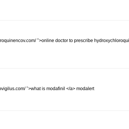
oroquinencov.com/ ">online doctor to prescribe hydroxychloroqu
rovigilus.com/ ">what is modafinil </a> modalert