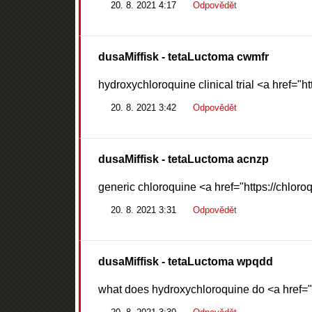
20. 8. 2021 4:17
Odpovědět
dusaMiffisk
- tetaLuctoma cwmfr
hydroxychloroquine clinical trial <a href="h
20. 8. 2021 3:42
Odpovědět
dusaMiffisk
- tetaLuctoma acnzp
generic chloroquine <a href="https://chlor
20. 8. 2021 3:31
Odpovědět
dusaMiffisk
- tetaLuctoma wpqdd
what does hydroxychloroquine do <a href="