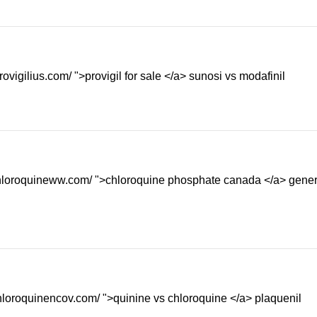
rovigilius.com/ ">provigil for sale </a> sunosi vs modafinil
ychloroquineww.com/ ">chloroquine phosphate canada </a> gener
ychloroquinencov.com/ ">quinine vs chloroquine </a> plaquenil