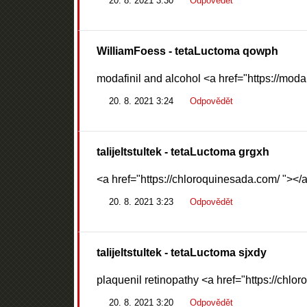
20. 8. 2021 3:30
Odpovědět
WilliamFoess
- tetaLuctoma qowph
modafinil and alcohol <a href="https://modal
20. 8. 2021 3:24
Odpovědět
talijeltstultek
- tetaLuctoma grgxh
<a href="https://chloroquinesada.com/ "></
20. 8. 2021 3:23
Odpovědět
talijeltstultek
- tetaLuctoma sjxdy
plaquenil retinopathy <a href="https://ch
20. 8. 2021 3:20
Odpovědět