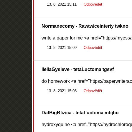
13. 8. 2021 15:11
Odpovědět
Normanecomy
- Rawtwiceinterty twkno
write a paper for me <a href="https://myess
13. 8. 2021 15:09
Odpovědět
liellaGysleve
- tetaLuctoma tgsvf
do homework <a href="https://paperwriterac
13. 8. 2021 15:03
Odpovědět
DafBigBlizica
- tetaLuctoma mbjhu
hydroxyquine <a href="https://hydrochloroq