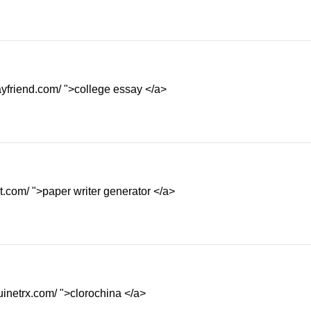
ayfriend.com/ ">college essay </a>
t.com/ ">paper writer generator </a>
uinetrx.com/ ">clorochina </a>