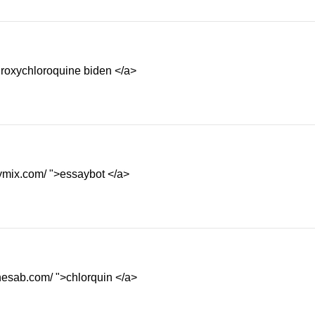
droxychloroquine biden </a>
aymix.com/ ">essaybot </a>
inesab.com/ ">chlorquin </a>