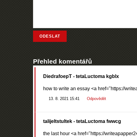
Přehled komentářů
DiedrafoepT
- tetaLuctoma kgblx
how to write an essay <a href="https://wr
13. 8. 2021 15:41
Odpovědět
talijeltstultek
- tetaLuctoma fwwcg
the last hour <a href="https://writeapappe