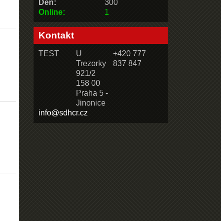
Den:
300
Online:
1
Kontakt
TEST
U
+420 777
Trezorky
837 847
921/2
158 00
Praha 5 -
Jinonice
info@sdhcr.cz