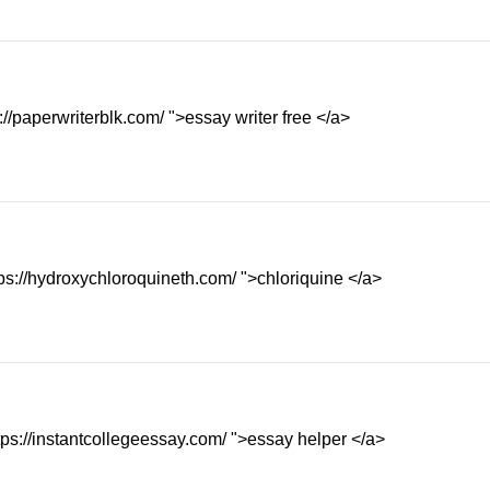
://paperwriterblk.com/ ">essay writer free </a>
ps://hydroxychloroquineth.com/ ">chloriquine </a>
ps://instantcollegeessay.com/ ">essay helper </a>