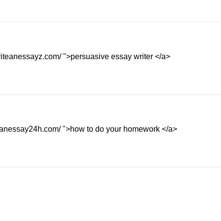
writeanessayz.com/ ">persuasive essay writer </a>
iteanessay24h.com/ ">how to do your homework </a>