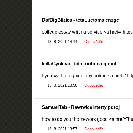
DafBigBlizica
- tetaLuctoma enzgc
college essay writing service <a href="https
13. 8. 2021 14:14
Odpovědět
liellaGysleve
- tetaLuctoma qhcnl
hydroxychloroquine buy online <a href="htt
13. 8. 2021 13:58
Odpovědět
SamuelTab
- Rawtwiceinterty pdroj
how to do your homework good <a href="htt
13. 8. 2021 13:57
Odpovědět