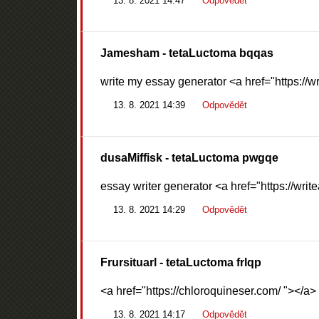
13. 8. 2021 14:47
Odpovědět
Jamesham
- tetaLuctoma bqqas
write my essay generator <a href="https://
13. 8. 2021 14:39
Odpovědět
dusaMiffisk
- tetaLuctoma pwgqe
essay writer generator <a href="https://wr
13. 8. 2021 14:29
Odpovědět
Frursituarl
- tetaLuctoma frlqp
<a href="https://chloroquineser.com/ "></a>
13. 8. 2021 14:17
Odpovědět