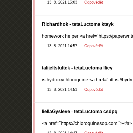
13. 8. 2021 15:03
Odpovědět
Richardhok
- tetaLuctoma ktayk
homework helper <a href="https://paperwrite
13. 8. 2021 14:57
Odpovědět
talijeltstultek
- tetaLuctoma lfiey
is hydroxychloroquine <a href="https://hydr
13. 8. 2021 14:51
Odpovědět
liellaGysleve
- tetaLuctoma csdpq
<a href="https://chloroquinesop.com "></a>