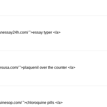
teanessay24h.com/ ">essay typer </a>
esusa.com/ ">plaquenil over the counter </a>
uinesop.com/ ">chloroquine pills </a>