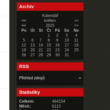
Archiv
Kalendář
<<
květen
>>
<<
2025
>>
Po
Út
St
Čt
Pá
So
Ne
1
2
3
4
5
6
7
8
9
10
11
12
13
14
15
16
17
18
19
20
21
22
23
24
25
26
27
28
29
30
31
RSS
Přehled zdrojů
Statistiky
Celkem:
464154
Měsíc:
6113