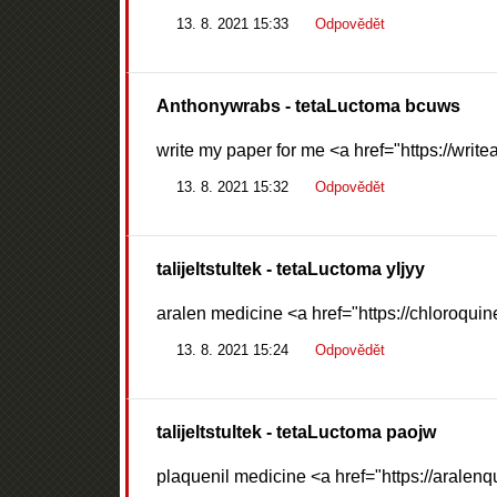
13. 8. 2021 15:33
Odpovědět
Anthonywrabs
- tetaLuctoma bcuws
write my paper for me <a href="https://wri
13. 8. 2021 15:32
Odpovědět
talijeltstultek
- tetaLuctoma yljyy
aralen medicine <a href="https://chloroquin
13. 8. 2021 15:24
Odpovědět
talijeltstultek
- tetaLuctoma paojw
plaquenil medicine <a href="https://aralenq