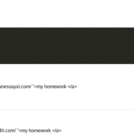
iteanessayxl.com/ ">my homework </a>
r24h.com/ ">my homework </a>