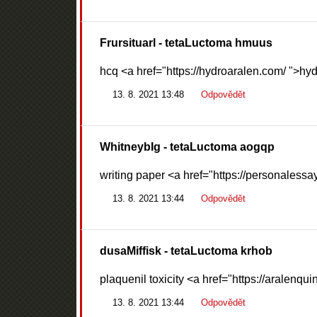
Frursituarl
- tetaLuctoma hmuus
hcq <a href="https://hydroaralen.com/ ">hy
13. 8. 2021 13:48
Odpovědět
WhitneybIg
- tetaLuctoma aogqp
writing paper <a href="https://personaless
13. 8. 2021 13:44
Odpovědět
dusaMiffisk
- tetaLuctoma krhob
plaquenil toxicity <a href="https://aralenqu
13. 8. 2021 13:44
Odpovědět