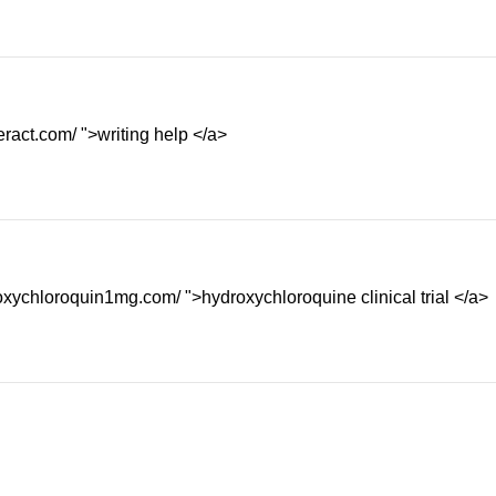
ract.com/ ">writing help </a>
oxychloroquin1mg.com/ ">hydroxychloroquine clinical trial </a>